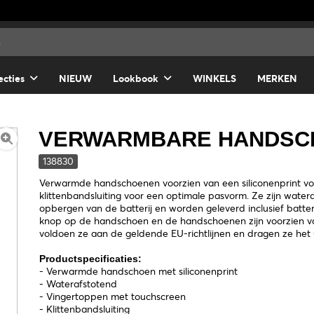
ecties
NIEUW
Lookbook
WINKELS
MERKEN
VERWARMBARE HANDSC
138830
Verwarmde handschoenen voorzien van een siliconenprint vo
klittenbandsluiting voor een optimale pasvorm. Ze zijn watera
opbergen van de batterij en worden geleverd inclusief batter
knop op de handschoen en de handschoenen zijn voorzien va
voldoen ze aan de geldende EU-richtlijnen en dragen ze het
Productspecificaties:
- Verwarmde handschoen met siliconenprint
- Waterafstotend
- Vingertoppen met touchscreen
- Klittenbandsluiting