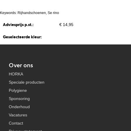
Keywords: Rijhandschoenen, Se rino
Adviesprijs p.st.:
€ 14,95
Geselecteerde kleur:
Over ons
HORKA
Speciale producten
Polygiene
Sponsoring
Onderhoud
Vacatures
Contact