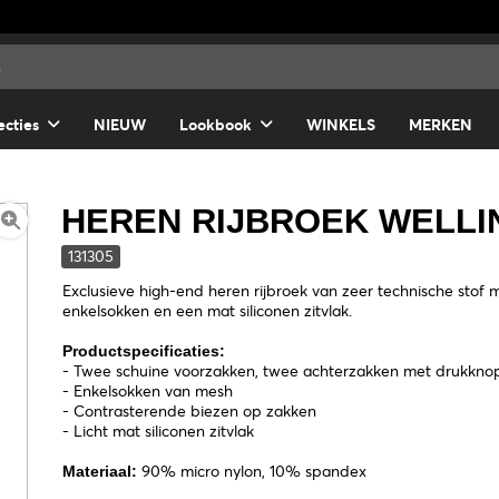
ecties
NIEUW
Lookbook
WINKELS
MERKEN
HEREN RIJBROEK WELL
131305
Exclusieve high-end heren rijbroek van zeer technische stof
enkelsokken en een mat siliconen zitvlak.
Productspecificaties:
- Twee schuine voorzakken, twee achterzakken met drukkno
- Enkelsokken van mesh
- Contrasterende biezen op zakken
- Licht mat siliconen zitvlak
90% micro nylon, 10% spandex
Materiaal: