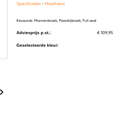
Specificaties
-
Maattabel
Keywords: Mannenbroek, Paardrijbroek, Full seat
€ 109,95
Adviesprijs p.st.:
Geselecteerde kleur: