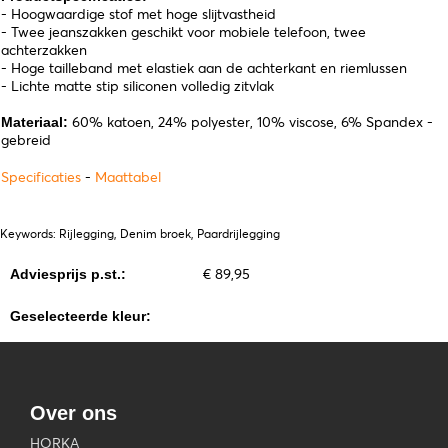
- Hoogwaardige stof met hoge slijtvastheid
- Twee jeanszakken geschikt voor mobiele telefoon, twee
achterzakken
- Hoge tailleband met elastiek aan de achterkant en riemlussen
- Lichte matte stip siliconen volledig zitvlak
60% katoen, 24% polyester, 10% viscose, 6% Spandex -
Materiaal:
gebreid
Specificaties
-
Maattabel
Keywords: Rijlegging, Denim broek, Paardrijlegging
€ 89,95
Adviesprijs p.st.:
Geselecteerde kleur:
Over ons
HORKA