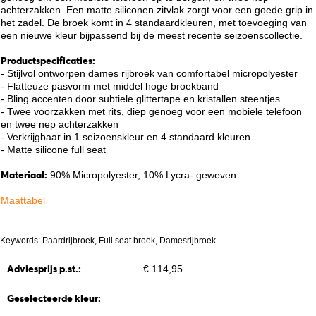
achterzakken. Een matte siliconen zitvlak zorgt voor een goede grip in
het zadel. De broek komt in 4 standaardkleuren, met toevoeging van
een nieuwe kleur bijpassend bij de meest recente seizoenscollectie.
Productspecificaties:
- Stijlvol ontworpen dames rijbroek van comfortabel micropolyester
- Flatteuze pasvorm met middel hoge broekband
- Bling accenten door subtiele glittertape en kristallen steentjes
- Twee voorzakken met rits, diep genoeg voor een mobiele telefoon
en twee nep achterzakken
- Verkrijgbaar in 1 seizoenskleur en 4 standaard kleuren
- Matte silicone full seat
Materiaal:
90% Micropolyester, 10% Lycra- geweven
Maattabel
Keywords: Paardrijbroek, Full seat broek, Damesrijbroek
Adviesprijs p.st.:
€ 114,95
Geselecteerde kleur: