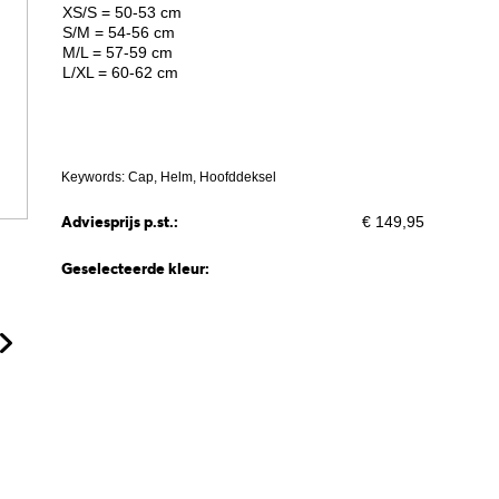
XS/S = 50-53 cm
S/M = 54-56 cm
M/L = 57-59 cm
L/XL = 60-62 cm
Keywords: Cap, Helm, Hoofddeksel
Adviesprijs p.st.:
€ 149,95
Geselecteerde kleur: