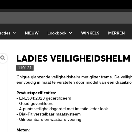
ecties
NIEUW
Lookbook
WINKELS
MERKEN
LADIES VEILIGHEIDSHELM
110121
Chique glanzende veiligheidshelm met glitter frame. De veili
eenvoudig in maat te verstellen door middel van een draaikno
Productspecificaties:
- EN1384:2023 gecertificeerd
- Goed geventileerd
- 4-punts veiligheidsgordel met imitatie leder look
- Dial-Fit verstelbaar maatsysteem
- Uitneembare en wasbare voering
Maten: