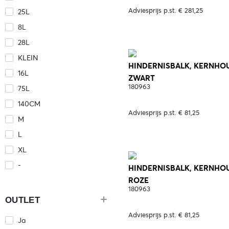
Adviesprijs p.st. € 281,25
25L
8L
28L
KLEIN
HINDERNISBALK, KERNHOUT
16L
ZWART
180963
75L
140CM
Adviesprijs p.st. € 81,25
M
L
XL
-
HINDERNISBALK, KERNHOUT
ROZE
180963
OUTLET
Adviesprijs p.st. € 81,25
Ja