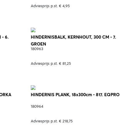
Adviesprijs p.st. € 4,95
- 6.
HINDERNISBALK, KERNHOUT, 300 CM - 7.
GROEN
180963
Adviesprijs p.st. € 81,25
HORKA
HINDERNIS PLANK, 18x300cm - 817. EQPRO
180964
Adviesprijs p.st. € 218,75