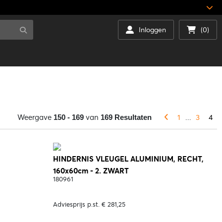
Inloggen
(0)
Weergave
van
1
...
3
4
150 - 169
169 Resultaten
HINDERNIS VLEUGEL ALUMINIUM, RECHT,
160x60cm - 2. ZWART
180961
Adviesprijs p.st. € 281,25