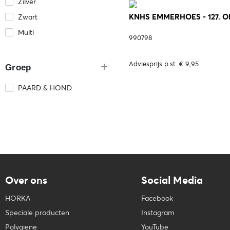
Zilver
KNHS EMMERHOES - 127. 
Zwart
Multi
990798
Adviesprijs p.st. € 9,95
Groep
PAARD & HOND
Over ons
Social Media
HORKA
Facebook
Speciale producten
Instagram
Polygiene
YouTube