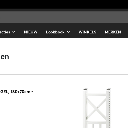
ecties
NIEUW
Lookbook
WINKELS
MERKEN
den
EL, 180x70cm -