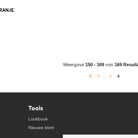
ORANJE
Weergave
van
150 - 169
169 Result
1
...
3
4
Tools
Lookbook
Nieuwe klant