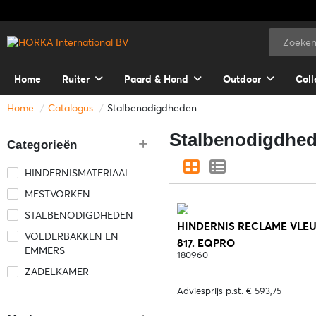
Home
Ruiter
Paard & Hond
Outdoor
Coll
Home
Catalogus
Stalbenodigdheden
Stalbenodigdhe
Categorieën
HINDERNISMATERIAAL
MESTVORKEN
STALBENODIGDHEDEN
HINDERNIS RECLAME VLEUG
VOEDERBAKKEN EN
817. EQPRO
EMMERS
180960
ZADELKAMER
Adviesprijs p.st. € 593,75