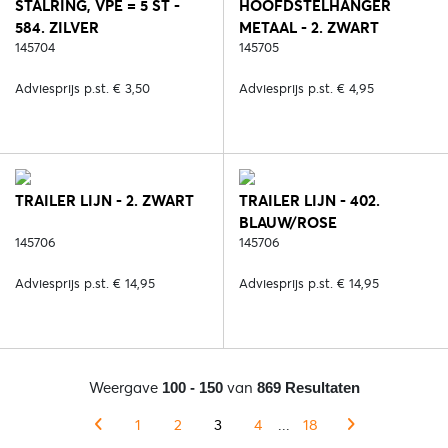
STALRING, VPE = 5 ST -
HOOFDSTELHANGER
584. ZILVER
METAAL - 2. ZWART
145704
145705
Adviesprijs p.st. € 3,50
Adviesprijs p.st. € 4,95
TRAILER LIJN - 2. ZWART
TRAILER LIJN - 402.
BLAUW/ROSE
145706
145706
Adviesprijs p.st. € 14,95
Adviesprijs p.st. € 14,95
Weergave
van
100 - 150
869 Resultaten
1
2
3
4
...
18