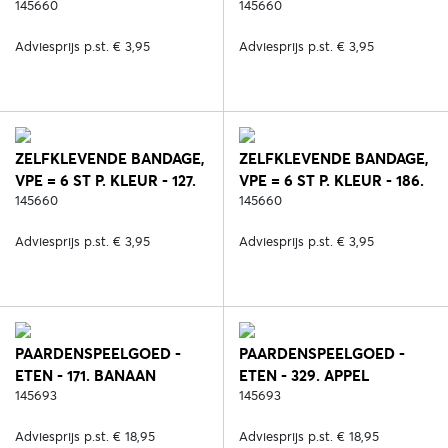
GROEN
145660
ROOD
145660
Adviesprijs p.st. € 3,95
Adviesprijs p.st. € 3,95
ZELFKLEVENDE BANDAGE,
ZELFKLEVENDE BANDAGE,
VPE = 6 ST P. KLEUR - 127.
VPE = 6 ST P. KLEUR - 186.
ORANJE
145660
PINK
145660
Adviesprijs p.st. € 3,95
Adviesprijs p.st. € 3,95
PAARDENSPEELGOED -
PAARDENSPEELGOED -
ETEN - 171. BANAAN
ETEN - 329. APPEL
145693
145693
Adviesprijs p.st. € 18,95
Adviesprijs p.st. € 18,95