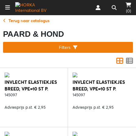
(0)
Terug naar catalogus
PAARD & HOND
Filters
INVLECHT ELASTIEKJES
INVLECHT ELASTIEKJES
BREED, VPE=10 ST P.
BREED, VPE=10 ST P.
KLEUR - 2. ZWART
145097
KLEUR - 5. BRUIN
145097
Adviesprijs p.st. € 2,95
Adviesprijs p.st. € 2,95