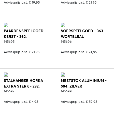
Adviesprijs p.st. € 19,95
Adviesprijs p.st. € 21,95
PAARDENSPEELGOED -
VOERSPEELGOED - 363.
KERST - 362.
WORTELBAL
GINGERBREAD MAN
145695
145696
Adviesprijs p.st. € 21,95
Adviesprijs p.st. € 24,95
STALHANGER HORKA
MEETSTOK ALUMINIUM -
EXTRA STERK - 232.
584. ZILVER
ZWART/ZILVER
145697
145699
Adviesprijs p.st. € 4,95
Adviesprijs p.st. € 59,95