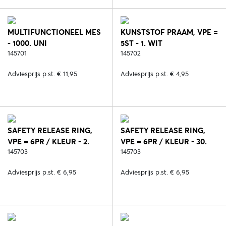
MULTIFUNCTIONEEL MES
KUNSTSTOF PRAAM, VPE =
- 1000. UNI
5ST - 1. WIT
145701
145702
Adviesprijs p.st. € 11,95
Adviesprijs p.st. € 4,95
SAFETY RELEASE RING,
SAFETY RELEASE RING,
VPE = 6PR / KLEUR - 2.
VPE = 6PR / KLEUR - 30.
ZWART
145703
ROOD
145703
Adviesprijs p.st. € 6,95
Adviesprijs p.st. € 6,95