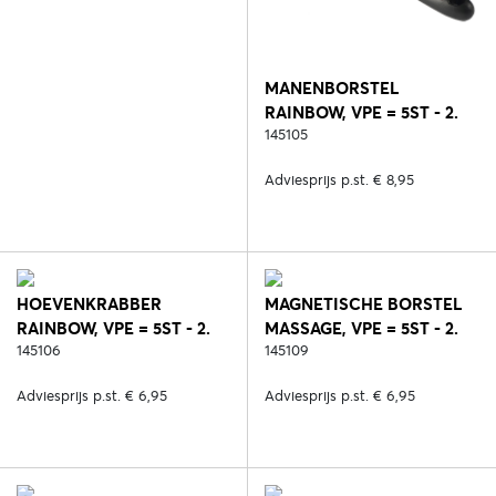
MANENBORSTEL
RAINBOW, VPE = 5ST - 2.
ZWART
145105
Adviesprijs p.st. € 8,95
HOEVENKRABBER
MAGNETISCHE BORSTEL
RAINBOW, VPE = 5ST - 2.
MASSAGE, VPE = 5ST - 2.
ZWART
145106
ZWART
145109
Adviesprijs p.st. € 6,95
Adviesprijs p.st. € 6,95