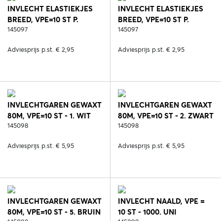
INVLECHT ELASTIEKJES
INVLECHT ELASTIEKJES
BREED, VPE=10 ST P.
BREED, VPE=10 ST P.
KLEUR - 23. ROZE
145097
KLEUR - 626. ROSE GOLD
145097
Adviesprijs p.st. € 2,95
Adviesprijs p.st. € 2,95
INVLECHTGAREN GEWAXT
INVLECHTGAREN GEWAXT
80M, VPE=10 ST - 1. WIT
80M, VPE=10 ST - 2. ZWART
145098
145098
Adviesprijs p.st. € 5,95
Adviesprijs p.st. € 5,95
INVLECHTGAREN GEWAXT
INVLECHT NAALD, VPE =
80M, VPE=10 ST - 5. BRUIN
10 ST - 1000. UNI