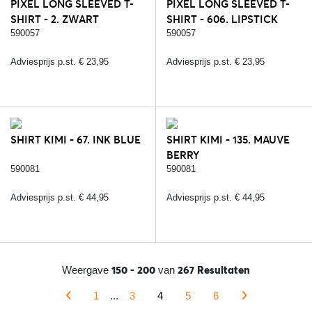
PIXEL LONG SLEEVED T-
PIXEL LONG SLEEVED T-
SHIRT - 2. ZWART
SHIRT - 606. LIPSTICK
590057
590057
Adviesprijs p.st. € 23,95
Adviesprijs p.st. € 23,95
SHIRT KIMI - 67. INK BLUE
SHIRT KIMI - 135. MAUVE
BERRY
590081
590081
Adviesprijs p.st. € 44,95
Adviesprijs p.st. € 44,95
150 - 200
267 Resultaten
Weergave
van
1
...
3
4
5
6