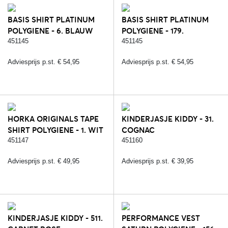
BASIS SHIRT PLATINUM
BASIS SHIRT PLATINUM
POLYGIENE - 6. BLAUW
POLYGIENE - 179.
(POLYGIENE)
BABYBLUE (POLYGIENE)
451145
451145
Adviesprijs p.st. € 54,95
Adviesprijs p.st. € 54,95
HORKA ORIGINALS TAPE
KINDERJASJE KIDDY - 31.
SHIRT POLYGIENE - 1. WIT
COGNAC
(POLYGIENE)
451147
451160
Adviesprijs p.st. € 49,95
Adviesprijs p.st. € 39,95
KINDERJASJE KIDDY - 511.
PERFORMANCE VEST