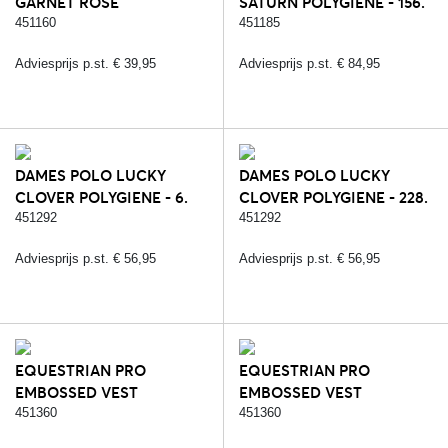
GARNET ROSE
SATURN POLYGIENE - 156.
GRANITE (POLYGIENE)
451160
451185
Adviesprijs p.st. € 39,95
Adviesprijs p.st. € 84,95
DAMES POLO LUCKY
DAMES POLO LUCKY
CLOVER POLYGIENE - 6.
CLOVER POLYGIENE - 228.
BLAUW (POLYGIENE)
AQUA (POLYGIENE)
451292
451292
Adviesprijs p.st. € 56,95
Adviesprijs p.st. € 56,95
EQUESTRIAN PRO
EQUESTRIAN PRO
EMBOSSED VEST
EMBOSSED VEST
POLYGIENE - 6. BLAUW
POLYGIENE - 107.
451360
451360
(POLYGIENE)
ANTHRACITE (POLYGIENE)