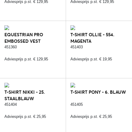
Adviesprijs p.st. € 129,95
Adviesprijs p.st. € 129,95
EQUESTRIAN PRO
T-SHIRT OLLIE - 554.
EMBOSSED VEST
MAGENTA
POLYGIENE - 567. WINE
451360
451403
(POLYGIENE)
Adviesprijs p.st. € 129,95
Adviesprijs p.st. € 19,95
T-SHIRT NIKKI - 25.
T-SHIRT PONY - 6. BLAUW
STAALBLAUW
451404
451405
Adviesprijs p.st. € 25,95
Adviesprijs p.st. € 25,95