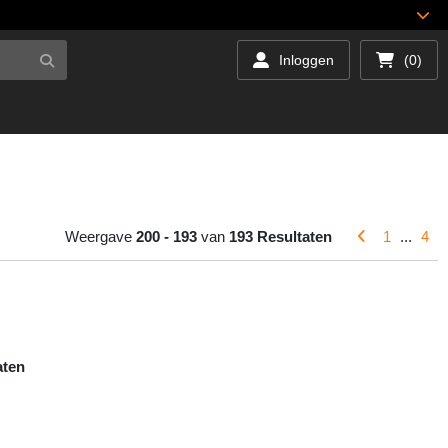
Inloggen
(0)
Weergave
200 - 193
van
193 Resultaten
1
...
4
aten