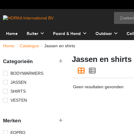
Home
Ruiter
Paard & Hond
Outdoor
Col
Home
Catalogus
Jassen en shirts
Jassen en shirts
Categorieën
BODYWARMERS
JASSEN
Geen resultaten gevonden
SHIRTS
VESTEN
Merken
EQPRO