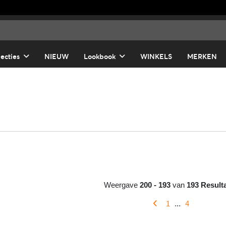
lecties
NIEUW
Lookbook
WINKELS
MERKEN
Weergave
200 - 193
van
193 Result
1
...
4