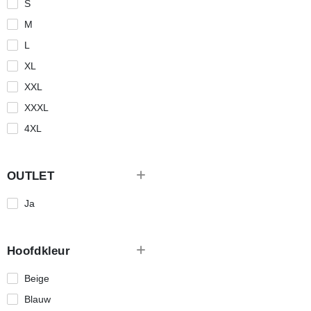
S
M
L
XL
XXL
XXXL
4XL
OUTLET
Ja
Hoofdkleur
Beige
Blauw