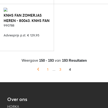
KNHS FAN ZOMERJAS
HEREN - 80043. KNHS FAN
NL
990788
Adviesprijs p.st. € 129,95
Weergave
van
150 - 193
193 Resultaten
1
...
3
4
Over ons
HORKA