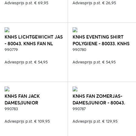
Adviesprijs p.st. € 69,95
Adviesprijs p.st. € 26,95
KNHS LICHTGEWICHT JAS
KNHS EVENTING SHIRT
- 80043. KNHS FAN NL
POLYGIENE - 80033. KNHS
990779
FAN NL (POLYGIENE)
990780
Adviesprijs p.st. € 54,95
Adviesprijs p.st. € 54,95
KNHS FAN JACK
KNHS FAN ZOMERJAS-
DAMES/JUNIOR
DAMES/JUNIOR - 80043.
POLYGIENE - 80043. KNHS
990783
KNHS FAN NL
990787
FAN NL (POLYGIENE)
Adviesprijs p.st. € 109,95
Adviesprijs p.st. € 129,95