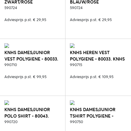
ZWART/ROSE
BLAUW/ROSE
590724
590724
Adviesprijs p.st. € 29,95
Adviesprijs p.st. € 29,95
KNHS DAMES/JUNIOR
KNHS HEREN VEST
VEST POLYGIENE - 80033.
POLYGIENE - 80033. KNHS
KNHS FAN NL
990710
FAN NL (POLYGIENE)
990715
(POLYGIENE)
Adviesprijs p.st. € 99,95
Adviesprijs p.st. € 109,95
KNHS DAMES/JUNIOR
KNHS DAMES/JUNIOR
POLO SHIRT - 80043.
TSHIRT POLYGIENE -
KNHS FAN NL
990720
80033. KNHS FAN NL
990750
(POLYGIENE)