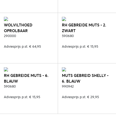
WOLVILTHOED
RH GEBREIDE MUTS - 2.
OPROLBAAR
ZWART
WATERPROOF - 52.
290000
590680
DONKER OLIJF
Adviesprijs p.st. € 64,95
Adviesprijs p.st. € 15,95
RH GEBREIDE MUTS - 6.
MUTS GEBREID SHELLY -
BLAUW
6. BLAUW
590680
990942
Adviesprijs p.st. € 15,95
Adviesprijs p.st. € 29,95