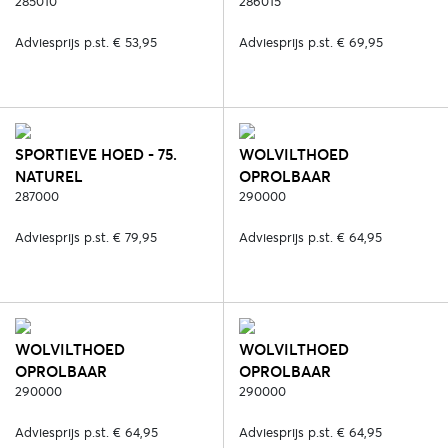
285010
286015
Adviesprijs p.st. € 53,95
Adviesprijs p.st. € 69,95
SPORTIEVE HOED - 75.
WOLVILTHOED
NATUREL
OPROLBAAR
287000
WATERPROOF - 2. ZWART
290000
Adviesprijs p.st. € 79,95
Adviesprijs p.st. € 64,95
WOLVILTHOED
WOLVILTHOED
OPROLBAAR
OPROLBAAR
WATERPROOF - 5. BRUIN
290000
WATERPROOF - 6. BLAUW
290000
Adviesprijs p.st. € 64,95
Adviesprijs p.st. € 64,95