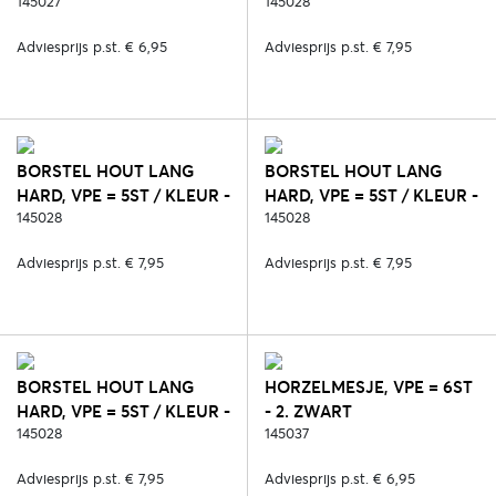
KLEUR - 23. ROZE
145027
2. ZWART
145028
Adviesprijs p.st. € 6,95
Adviesprijs p.st. € 7,95
BORSTEL HOUT LANG
BORSTEL HOUT LANG
HARD, VPE = 5ST / KLEUR -
HARD, VPE = 5ST / KLEUR -
6. BLAUW
145028
23. ROZE
145028
Adviesprijs p.st. € 7,95
Adviesprijs p.st. € 7,95
BORSTEL HOUT LANG
HORZELMESJE, VPE = 6ST
HARD, VPE = 5ST / KLEUR -
- 2. ZWART
127. ORANJE
145028
145037
Adviesprijs p.st. € 7,95
Adviesprijs p.st. € 6,95