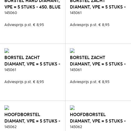
BORSTEL HARD DIAMANT,
BORSTEL ZACHT
VPE = 5 STUKS - 450. BLUE
DIAMANT, VPE = 5 STUKS -
REEF
145060
287. ZWART/ROSE
145061
Adviesprijs p.st. € 8,95
Adviesprijs p.st. € 8,95
BORSTEL ZACHT
BORSTEL ZACHT
DIAMANT, VPE = 5 STUKS -
DIAMANT, VPE = 5 STUKS -
417. DEEP RUBY
145061
450. BLUE REEF
145061
Adviesprijs p.st. € 8,95
Adviesprijs p.st. € 8,95
HOOFDBORSTEL
HOOFDBORSTEL
DIAMANT, VPE = 5 STUKS -
DIAMANT, VPE = 5 STUKS -
287. ZWART/ROSE
145062
417. DEEP RUBY
145062