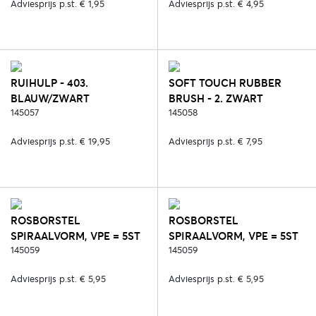
Adviesprijs p.st. € 1,95
Adviesprijs p.st. € 4,95
RUIHULP - 403.
SOFT TOUCH RUBBER
BLAUW/ZWART
BRUSH - 2. ZWART
145057
145058
Adviesprijs p.st. € 19,95
Adviesprijs p.st. € 7,95
ROSBORSTEL
ROSBORSTEL
SPIRAALVORM, VPE = 5ST
SPIRAALVORM, VPE = 5ST
P. KLEUR - 2. ZWART
145059
P. KLEUR - 13. PAARS
145059
Adviesprijs p.st. € 5,95
Adviesprijs p.st. € 5,95