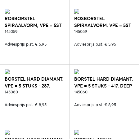
ROSBORSTEL
ROSBORSTEL
SPIRAALVORM, VPE = 5ST
SPIRAALVORM, VPE = 5ST
P. KLEUR - 23. ROZE
145059
P. KLEUR - 559. LICHT
145059
BLAUW
Adviesprijs p.st. € 5,95
Adviesprijs p.st. € 5,95
BORSTEL HARD DIAMANT,
BORSTEL HARD DIAMANT,
VPE = 5 STUKS - 287.
VPE = 5 STUKS - 417. DEEP
ZWART/ROSE
145060
RUBY
145060
Adviesprijs p.st. € 8,95
Adviesprijs p.st. € 8,95