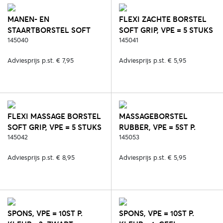
MANEN- EN
FLEXI ZACHTE BORSTEL
STAARTBORSTEL SOFT
SOFT GRIP, VPE = 5 STUKS
GRIP, VPE = 5 STUKS - 2.
145040
- 2. ZWART
145041
ZWART
Adviesprijs p.st. € 7,95
Adviesprijs p.st. € 5,95
FLEXI MASSAGE BORSTEL
MASSAGEBORSTEL
SOFT GRIP, VPE = 5 STUKS
RUBBER, VPE = 5ST P.
- 2. ZWART
145042
KLEUR - 2. ZWART
145053
Adviesprijs p.st. € 8,95
Adviesprijs p.st. € 5,95
SPONS, VPE = 10ST P.
SPONS, VPE = 10ST P.