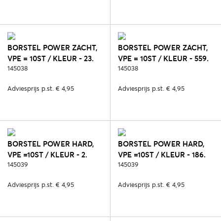
BORSTEL POWER ZACHT,
BORSTEL POWER ZACHT,
VPE = 10ST / KLEUR - 23.
VPE = 10ST / KLEUR - 559.
ROZE
145038
LICHT BLAUW
145038
Adviesprijs p.st. € 4,95
Adviesprijs p.st. € 4,95
BORSTEL POWER HARD,
BORSTEL POWER HARD,
VPE =10ST / KLEUR - 2.
VPE =10ST / KLEUR - 186.
ZWART
145039
PINK
145039
Adviesprijs p.st. € 4,95
Adviesprijs p.st. € 4,95