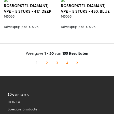
ROSBORSTEL DIAMANT,
ROSBORSTEL DIAMANT,
VPE = 5 STUKS - 417. DEEP
VPE = 5 STUKS - 450. BLUE
RUBY
145065
REEF
145065
Adviesprijs p.st. € 6,95
Adviesprijs p.st. € 6,95
Weergave
1 - 50
van
155 Resultaten
1
2
3
4
Over ons
HORKA
Speciale producten