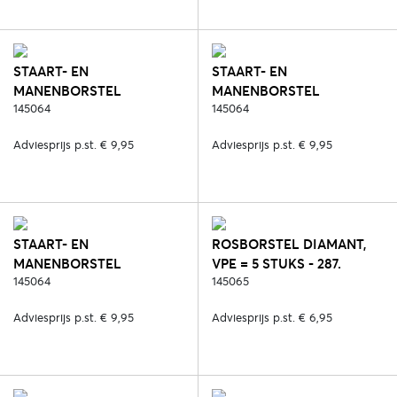
STAART- EN
STAART- EN
MANENBORSTEL
MANENBORSTEL
DIAMANT, VPE = 5 STUKS -
145064
DIAMANT, VPE = 5 STUKS -
145064
287. ZWART/ROSE
417. DEEP RUBY
Adviesprijs p.st. € 9,95
Adviesprijs p.st. € 9,95
STAART- EN
ROSBORSTEL DIAMANT,
MANENBORSTEL
VPE = 5 STUKS - 287.
DIAMANT, VPE = 5 STUKS -
145064
ZWART/ROSE
145065
450. BLUE REEF
Adviesprijs p.st. € 9,95
Adviesprijs p.st. € 6,95