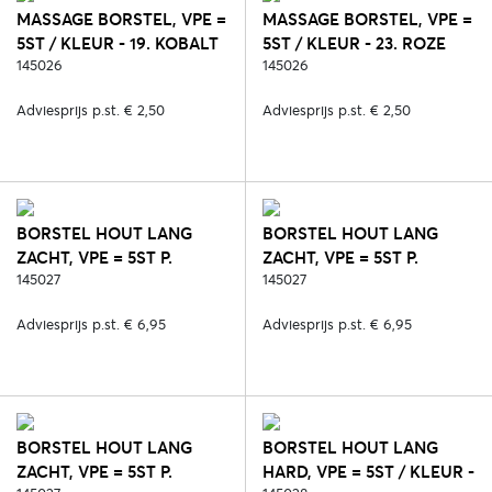
MASSAGE BORSTEL, VPE =
MASSAGE BORSTEL, VPE =
5ST / KLEUR - 19. KOBALT
5ST / KLEUR - 23. ROZE
145026
145026
Adviesprijs p.st. € 2,50
Adviesprijs p.st. € 2,50
BORSTEL HOUT LANG
BORSTEL HOUT LANG
ZACHT, VPE = 5ST P.
ZACHT, VPE = 5ST P.
KLEUR - 2. ZWART
145027
KLEUR - 6. BLAUW
145027
Adviesprijs p.st. € 6,95
Adviesprijs p.st. € 6,95
BORSTEL HOUT LANG
BORSTEL HOUT LANG
ZACHT, VPE = 5ST P.
HARD, VPE = 5ST / KLEUR -