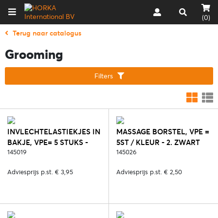
(0)
Terug naar catalogus
Grooming
Filters
INVLECHTELASTIEKJES IN
MASSAGE BORSTEL, VPE =
BAKJE, VPE= 5 STUKS -
5ST / KLEUR - 2. ZWART
304. MIX
145019
145026
Adviesprijs p.st. € 3,95
Adviesprijs p.st. € 2,50