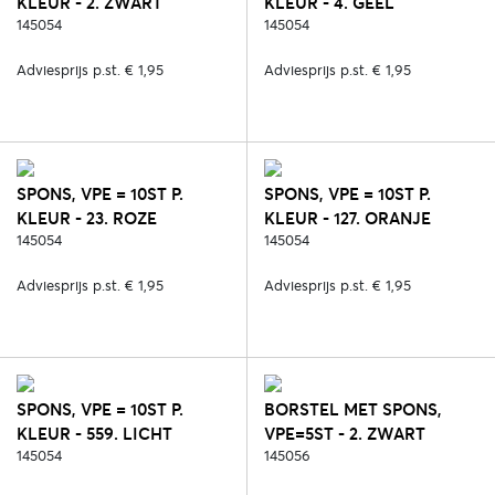
KLEUR - 2. ZWART
KLEUR - 4. GEEL
145054
145054
Adviesprijs p.st. € 1,95
Adviesprijs p.st. € 1,95
SPONS, VPE = 10ST P.
SPONS, VPE = 10ST P.
KLEUR - 23. ROZE
KLEUR - 127. ORANJE
145054
145054
Adviesprijs p.st. € 1,95
Adviesprijs p.st. € 1,95
SPONS, VPE = 10ST P.
BORSTEL MET SPONS,
KLEUR - 559. LICHT
VPE=5ST - 2. ZWART
BLAUW
145054
145056