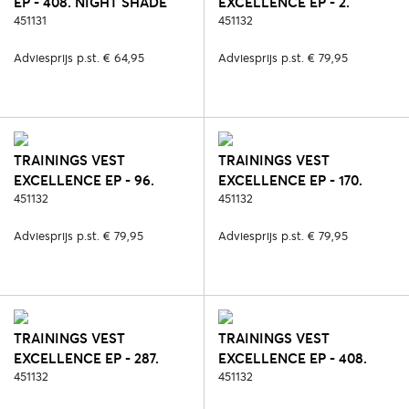
EP - 408. NIGHT SHADE
EXCELLENCE EP - 2.
451131
ZWART
451132
Adviesprijs p.st. € 64,95
Adviesprijs p.st. € 79,95
TRAININGS VEST
TRAININGS VEST
EXCELLENCE EP - 96.
EXCELLENCE EP - 170.
DUNE
451132
COFFEE
451132
Adviesprijs p.st. € 79,95
Adviesprijs p.st. € 79,95
TRAININGS VEST
TRAININGS VEST
EXCELLENCE EP - 287.
EXCELLENCE EP - 408.
ZWART/ROSE
451132
NIGHT SHADE
451132