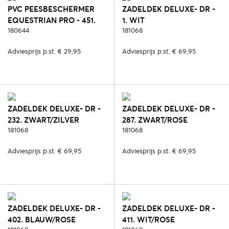
PVC PEESBESCHERMER
ZADELDEK DELUXE- DR -
EQUESTRIAN PRO - 451.
1. WIT
LILAC CORAL
180644
181068
Adviesprijs p.st. € 29,95
Adviesprijs p.st. € 69,95
ZADELDEK DELUXE- DR -
ZADELDEK DELUXE- DR -
232. ZWART/ZILVER
287. ZWART/ROSE
181068
181068
Adviesprijs p.st. € 69,95
Adviesprijs p.st. € 69,95
ZADELDEK DELUXE- DR -
ZADELDEK DELUXE- DR -
402. BLAUW/ROSE
411. WIT/ROSE