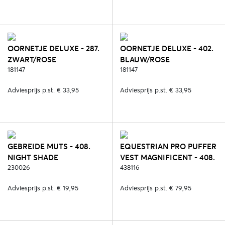
OORNETJE DELUXE - 287.
OORNETJE DELUXE - 402.
ZWART/ROSE
BLAUW/ROSE
181147
181147
Adviesprijs p.st. € 33,95
Adviesprijs p.st. € 33,95
GEBREIDE MUTS - 408.
EQUESTRIAN PRO PUFFER
NIGHT SHADE
VEST MAGNIFICENT - 408.
230026
NIGHT SHADE
438116
Adviesprijs p.st. € 19,95
Adviesprijs p.st. € 79,95