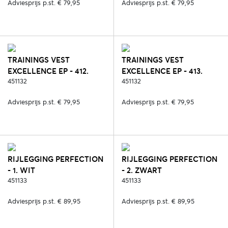
Adviesprijs p.st. € 79,95
Adviesprijs p.st. € 79,95
TRAININGS VEST
TRAININGS VEST
EXCELLENCE EP - 412.
EXCELLENCE EP - 413.
ROSE QUARTZ
451132
ANGELITE
451132
Adviesprijs p.st. € 79,95
Adviesprijs p.st. € 79,95
RIJLEGGING PERFECTION
RIJLEGGING PERFECTION
- 1. WIT
- 2. ZWART
451133
451133
Adviesprijs p.st. € 89,95
Adviesprijs p.st. € 89,95