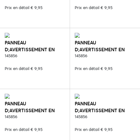
GOOD
HIER WOONT EEN
Prix en détail € 9,95
Prix en détail € 9,95
PAARDENGEK
PANNEAU
PANNEAU
D;AVERTISSEMENT EN
D;AVERTISSEMENT EN
MÉTAL - 8061. PAS OP
145856
MÉTAL - 8063. PAS OP
145856
VOOR DE HOND
WAAKHOND
Prix en détail € 9,95
Prix en détail € 9,95
PANNEAU
PANNEAU
D;AVERTISSEMENT EN
D;AVERTISSEMENT EN
MÉTAL - 8065. PAS OP
145856
MÉTAL - 8067. HORSE
145856
HIER WOONT EEN
LOVERS WELCOME
Prix en détail € 9,95
Prix en détail € 9,95
PAARDENGEK-
HORIZONTAAL