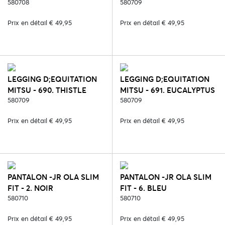
580708
580709
Prix en détail € 49,95
Prix en détail € 49,95
LEGGING D;EQUITATION
LEGGING D;EQUITATION
MITSU - 690. THISTLE
MITSU - 691. EUCALYPTUS
PURPLE
580709
GREEN
580709
Prix en détail € 49,95
Prix en détail € 49,95
PANTALON -JR OLA SLIM
PANTALON -JR OLA SLIM
FIT - 2. NOIR
FIT - 6. BLEU
580710
580710
Prix en détail € 49,95
Prix en détail € 49,95