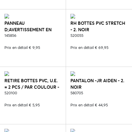
PANNEAU
RH BOTTES PVC STRETCH
D;AVERTISSEMENT EN
- 2. NOIR
MÉTAL - 8077. VERBODEN
145856
520055
TE VOEDEREN
Prix en détail € 9,95
Prix en détail € 69,95
RETIRE BOTTES PVC, U.E.
PANTALON -JR AIDEN - 2.
= 2 PCS / PAR COULOUR -
NOIR
2. NOIR
520100
580705
Prix en détail € 5,95
Prix en détail € 44,95