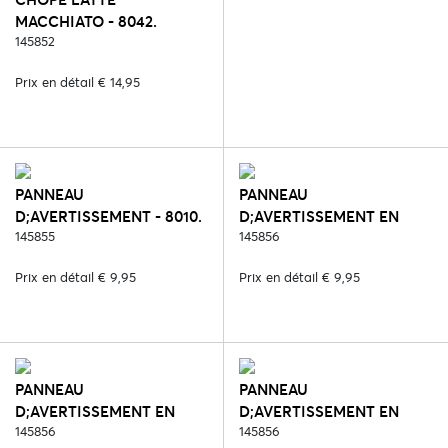
MACCHIATO - 8042.
CRAZY MARE
145852
Prix en détail € 14,95
PANNEAU
PANNEAU
D;AVERTISSEMENT - 8010.
D;AVERTISSEMENT EN
BETREDEN OP EIGEN
145855
MÉTAL - 8009. VERBODEN
145856
RISICO
TOEGANG
Prix en détail € 9,95
Prix en détail € 9,95
PANNEAU
PANNEAU
D;AVERTISSEMENT EN
D;AVERTISSEMENT EN
MÉTAL - 8059. LIFE IS
145856
MÉTAL - 8060. PAS OP
145856