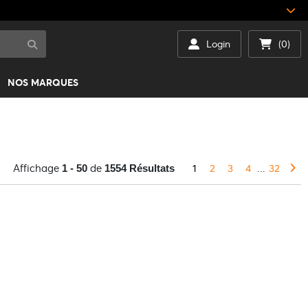
Login
(0)
NOS MARQUES
Affichage
de
1
2
3
4
...
32
1 - 50
1554 Résultats