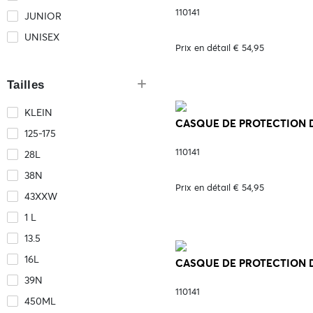
110141
JUNIOR
UNISEX
Prix en détail € 54,95
Tailles
KLEIN
CASQUE DE PROTECTION DA
125-175
110141
28L
38N
Prix en détail € 54,95
43XXW
1 L
13.5
16L
CASQUE DE PROTECTION D
39N
110141
450ML