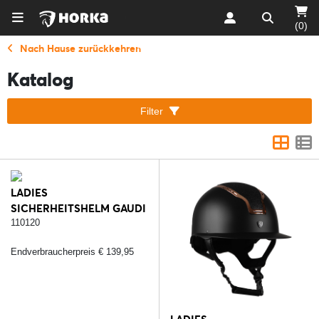
(0)
Nach Hause zurückkehren
Katalog
Filter
LADIES
SICHERHEITSHELM GAUDI
MATT - 232.
110120
SCHWARZ/SILBER
Endverbraucherpreis € 139,95