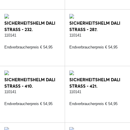
SICHERHEITSHELM DALI
SICHERHEITSHELM DALI
STRASS - 232.
STRASS - 287.
SCHWARZ/SILBER
SCHWARZ/ROSE
110141
110141
Endverbraucherpreis € 54,95
Endverbraucherpreis € 54,95
SICHERHEITSHELM DALI
SICHERHEITSHELM DALI
STRASS - 410.
STRASS - 421.
BRAUN/ROSE
ROSA/SILVER
110141
110141
Endverbraucherpreis € 54,95
Endverbraucherpreis € 54,95