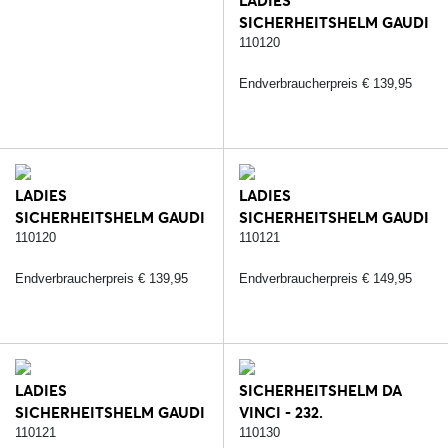
LADIES
SICHERHEITSHELM GAUDI
MATT - 287.
110120
SCHWARZ/ROSE
Endverbraucherpreis € 139,95
LADIES
LADIES
SICHERHEITSHELM GAUDI
SICHERHEITSHELM GAUDI
MATT - 410. BRAUN/ROSE
GLOSSY - 232.
110120
110121
SCHWARZ/SILBER
Endverbraucherpreis € 139,95
Endverbraucherpreis € 149,95
LADIES
SICHERHEITSHELM DA
SICHERHEITSHELM GAUDI
VINCI - 232.
GLOSSY - 287.
SCHWARZ/SILBER
110121
110130