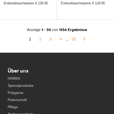
Endverbraucherpreis € 129,95
Endverbraucherpreis € 129,95
1 - 50
1554 Ergebnisse
Anzeige
von
1
2
3
4
...
32
Über uns
HORKA
Spezialprodukte
Polygiene
Patenschaft
Pflege