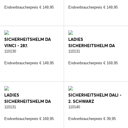
SCHWARZ/ROSE
Endverbraucherpreis € 149,95
Endverbraucherpreis € 149,95
SICHERHEITSHELM DA
LADIES
VINCI - 287.
SICHERHEITSHELM DA
SCHWARZ/ROSE
VINCI - 232.
110130
110131
SCHWARZ/SILBER
Endverbraucherpreis € 149,95
Endverbraucherpreis € 169,95
LADIES
SICHERHEITSHELM DALI -
SICHERHEITSHELM DA
2. SCHWARZ
VINCI - 287.
110131
110140
SCHWARZ/ROSE
Endverbraucherpreis € 169,95
Endverbraucherpreis € 39,95